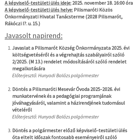
A képviselő-testületi ülés ideje:
2025. november 18. 16:00 óra
A képviselő-testületi ülés helye:
Pilismaróti Közös
Önkormányzati Hivatal Tanácsterme (2028 Pilismarót,
Rákóczi I?. u. 15.)
Javasolt napirend:
Javaslat a Pilismarót Község Önkormányzata 2025. évi
költségvetéséről és a végrehajtás szabályairól szóló
2/2025. (M 13.) rendelet módosításáról szóló rendelet
megalkotására
Előterjesztő: Hunyadi Balázs polgármester
Döntés a Pilismaróti Mesevár Óvoda 2025-2026. évi
munkatervének és a pedagógiai programjának
jóváhagyásáról, valamint a házirendjének tudomásul
vételéről
Előterjesztő: Hunyadi Balázs polgármester
Döntés a polgármester előző képviselő-testületi ülés
óta eltelt időszak fontosabb eseményeiről szóló