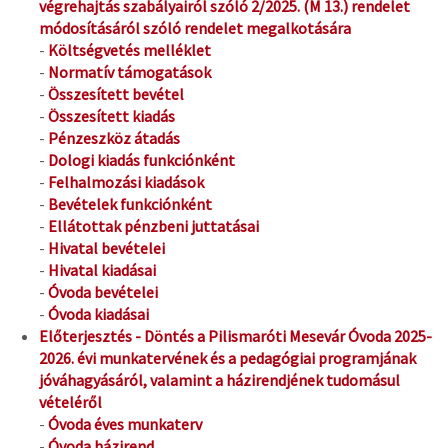
végrehajtás szabályairól szóló 2/2025. (M 13.) rendelet
módosításáról szóló rendelet megalkotására
-
Költségvetés melléklet
-
Normatív támogatások
-
Összesített bevétel
-
Összesített kiadás
-
Pénzeszköz átadás
-
Dologi kiadás funkciónként
-
Felhalmozási kiadások
-
Bevételek funkciónként
-
Ellátottak pénzbeni juttatásai
-
Hivatal bevételei
-
Hivatal kiadásai
-
Óvoda bevételei
-
Óvoda kiadásai
Előterjesztés - Döntés a Pilismaróti Mesevár Óvoda 2025-
2026. évi munkatervének és a pedagógiai programjának
jóváhagyásáról, valamint a házirendjének tudomásul
vételéről
-
Óvoda éves munkaterv
-
Óvoda házirend