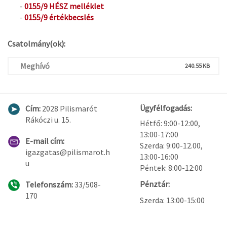
-
0155/9 HÉSZ melléklet
-
0155/9 értékbecslés
Csatolmány(ok):
Meghívó
240.55 KB
Ügyfélfogadás:
Cím:
2028 Pilismarót
Rákóczi u. 15.
Hétfő: 9:00-12:00,
13:00-17:00
E-mail cím:
Szerda: 9:00-12.00,
igazgatas@pilismarot.h
13:00-16:00
u
Péntek: 8:00-12:00
Pénztár:
Telefonszám:
33/508-
170
Szerda: 13:00-15:00