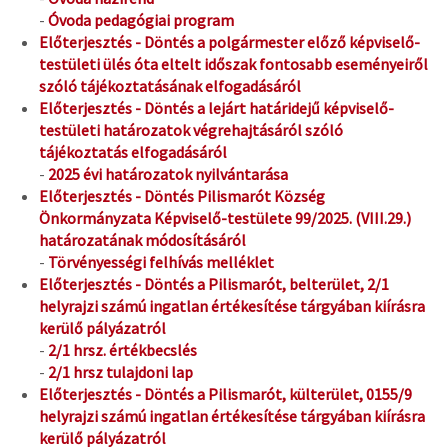
-
Óvoda pedagógiai program
Előterjesztés - Döntés a polgármester előző képviselő-
testületi ülés óta eltelt időszak fontosabb eseményeiről
szóló tájékoztatásának elfogadásáról
Előterjesztés - Döntés a lejárt határidejű képviselő-
testületi határozatok végrehajtásáról szóló
tájékoztatás elfogadásáról
-
2025 évi határozatok nyilvántarása
Előterjesztés - Döntés Pilismarót Község
Önkormányzata Képviselő-testülete 99/2025. (VIII.29.)
határozatának módosításáról
-
Törvényességi felhívás melléklet
Előterjesztés - Döntés a Pilismarót, belterület, 2/1
helyrajzi számú ingatlan értékesítése tárgyában kiírásra
kerülő pályázatról
-
2/1 hrsz. értékbecslés
-
2/1 hrsz tulajdoni lap
Előterjesztés - Döntés a Pilismarót, külterület, 0155/9
helyrajzi számú ingatlan értékesítése tárgyában kiírásra
kerülő pályázatról