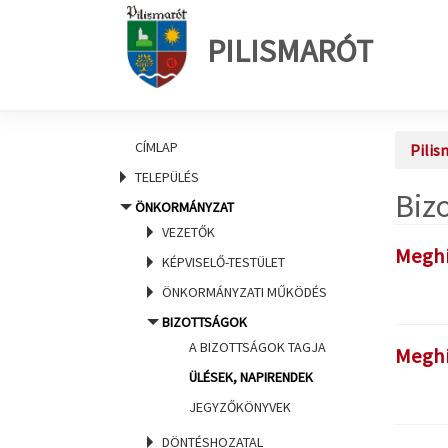
PILISMARÓT
CÍMLAP
Pilis
TELEPÜLÉS
Biz
ÖNKORMÁNYZAT
VEZETŐK
Meghí
KÉPVISELŐ-TESTÜLET
ÖNKORMÁNYZATI MŰKÖDÉS
BIZOTTSÁGOK
A BIZOTTSÁGOK TAGJA
Meghív
ÜLÉSEK, NAPIRENDEK
JEGYZŐKÖNYVEK
DÖNTÉSHOZATAL