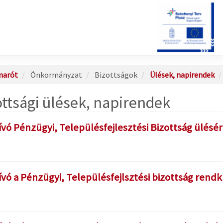
marót
Önkormányzat
Bizottságok
Ülések, napirendek
ottsági ülések, napirendek
vó Pénzügyi, Településfejlesztési Bizottság ülésér
ó a Pénzügyi, Településfejlsztési bizottság rendkí