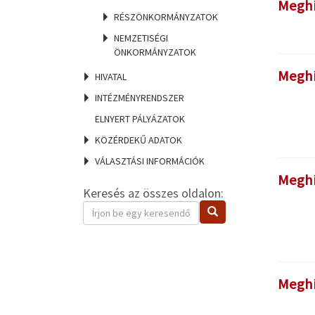
Meghí
RÉSZÖNKORMÁNYZATOK
NEMZETISÉGI
ÖNKORMÁNYZATOK
Meghí
HIVATAL
INTÉZMÉNYRENDSZER
ELNYERT PÁLYÁZATOK
KÖZÉRDEKŰ ADATOK
VÁLASZTÁSI INFORMÁCIÓK
Meghí
Keresés az összes oldalon:
Keresendő
Keresés
kifejezés
Meghí