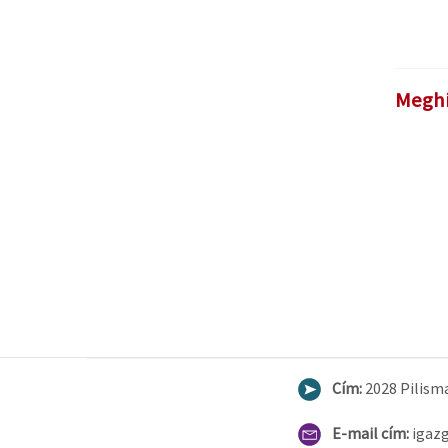
Meghí
Cím:
2028 Pilisma
E-mail cím:
igaz