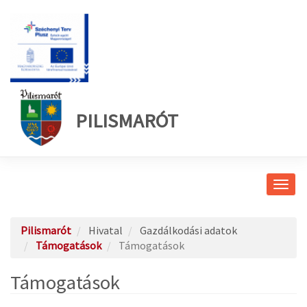
PILISMARÓT
Navig
átkap
Pilismarót
Hivatal
Gazdálkodási adatok
Támogatások
Támogatások
Támogatások