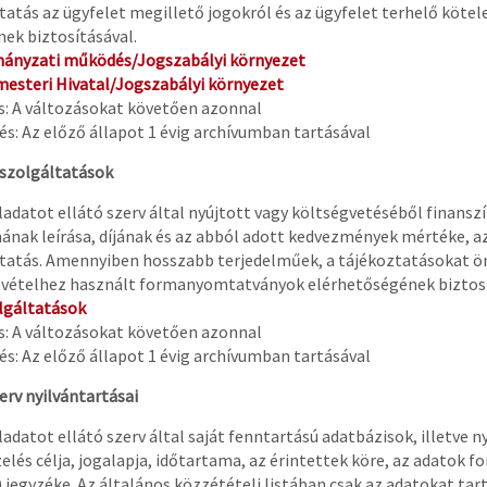
tatás az ügyfelet megillető jogokról és az ügyfelet terhelő köte
nek biztosításával.
ányzati működés/Jogszabályi környezet
esteri Hivatal/Jogszabályi környezet
és: A változásokat követően azonnal
s: Az előző állapot 1 évig archívumban tartásával
zszolgáltatások
ladatot ellátó szerv által nyújtott vagy költségvetéséből finan
ának leírása, díjának és az abból adott kedvezmények mértéke, a
tatás. Amennyiben hosszabb terjedelműek, a tájékoztatásokat 
vételhez használt formanyomtatványok elérhetőségének biztosí
lgáltatások
és: A változásokat követően azonnal
s: Az előző állapot 1 évig archívumban tartásával
zerv nyilvántartásai
ladatot ellátó szerv által saját fenntartású adatbázisok, illetve n
elés célja, jogalapja, időtartama, az érintettek köre, az adatok fo
) jegyzéke. Az általános közzétételi listában csak az adatokat ta