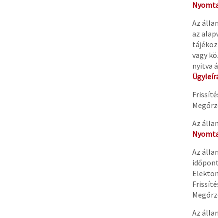
Nyomta
Az álla
az alap
tájékoz
vagy kö
nyitva á
Ügyleír
Frissít
Megőrzé
Az álla
Nyomta
Az álla
időpont
Elekton
Frissít
Megőrzé
Az álla