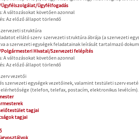
/Ügyfélszolgálat/Ügyfélfogadás
és: A változásokat követően azonnal
s: Az előző állapot törlendő
 szervezeti struktúra
ladatot ellátó szerv szervezeti struktúra ábrája (a szervezeti eg
tva a szervezeti egységek feladatainak leírását tartalmazó dok
/Polgármesteri Hivatal/Szervezeti felépítés
és: A változásokat követően azonnal
s: Az előző állapot törlendő
 szerv vezetői
 és szervezeti egységek vezetőinek, valamint testületi szerv eset
i elérhetősége (telefon, telefax, postacím, elektronikus levélcím).
mester
ármesterek
selőtestület tagjai
tságok tagjai
ő
 ügyosztályok