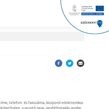
i címe, telefon- és faxszáma, központi elektronikus
lérhetősége, a vezető neve, ügyfélfogadás rendje.