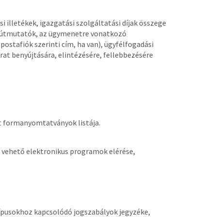
 illetékek, igazgatási szolgáltatási díjak összege
tő útmutatók, az ügymenetre vonatkozó
postafiók szerinti cím, ha van), ügyfélfogadási
irat benyújtására, elintézésére, fellebbezésére
t formanyomtatványok listája.
 vehető elektronikus programok elérése,
ípusokhoz kapcsolódó jogszabályok jegyzéke,