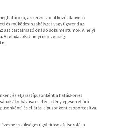
 meghatározó, a szervre vonatkozó alapvető
eti és működési szabályzat vagy ügyrend az
 az azt tartalmazó önálló dokumentumok. A helyi
a. A feladatokat helyi nemzetiségi
tni.
ként és eljárástípusonként a hatáskörrel
ásának átruházása esetén a ténylegesen eljáró
pusonként) és eljárás-típusonként csoportosítva.
tézéshez szükséges ügyleírások felsorolása