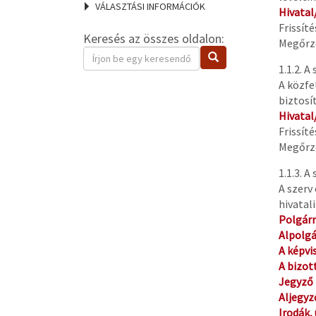
VÁLASZTÁSI INFORMÁCIÓK
Hivatal
Frissít
Keresés az összes oldalon:
Megőrzé
Keresendő
Keresés
kifejezés
1.1.2. A
A közfe
biztosí
Hivatal
Frissít
Megőrzé
1.1.3. A
A szerv
hivatal
Polgár
Alpolg
A képvi
A bizot
Jegyző
Aljegyz
Irodák,