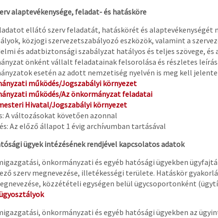
erv alaptevékenysége, feladat- és hatásköre
ladatot ellátó szerv feladatát, hatáskörét és alaptevékenységét
ályok, közjogi szervezetszabályozó eszközök, valamint a szervez
elmi és adatbiztonsági szabályzat hatályos és teljes szövege, és
nyzat önként vállalt feladatainak felsorolása és részletes leírás
nyzatok esetén az adott nemzetiség nyelvén is meg kell jelente
ányzati működés/Jogszabályi környezet
ányzati működés/Az önkormányzat feladatai
esteri Hivatal/Jogszabályi környezet
és: A változásokat követően azonnal
s: Az előző állapot 1 évig archívumban tartásával
atósági ügyek intézésének rendjével kapcsolatos adatok
migazgatási, önkormányzati és egyéb hatósági ügyekben ügyfajtán
ező szerv megnevezése, illetékességi területe. Hatáskör gyakorl
egnevezése, közzétételi egységen belül ügycsoportonként (ügytí
 ügyosztályok
migazgatási, önkormányzati és egyéb hatósági ügyekben az ügyin