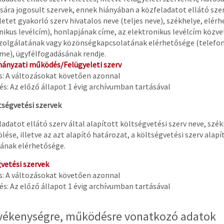
ására jogosult szervek, ennek hiányában a közfeladatot ellátó sze
etet gyakorló szerv hivatalos neve (teljes neve), székhelye, elérhe
nikus levélcím), honlapjának címe, az elektronikus levélcím közve
zolgálatának vagy közönségkapcsolatának elérhetősége (telefon
me), ügyfélfogadásának rendje.
nyzati működés/Felügyeleti szerv
és: A változásokat követően azonnal
s: Az előző állapot 1 évig archívumban tartásával
ltségvetési szervek
ladatot ellátó szerv által alapított költségvetési szerv neve, szék
lése, illetve az azt alapító határozat, a költségvetési szerv alapí
ának elérhetősége.
vetési szervek
és: A változásokat követően azonnal
s: Az előző állapot 1 évig archívumban tartásával
Tevékenységre, működésre vonatkozó adatok