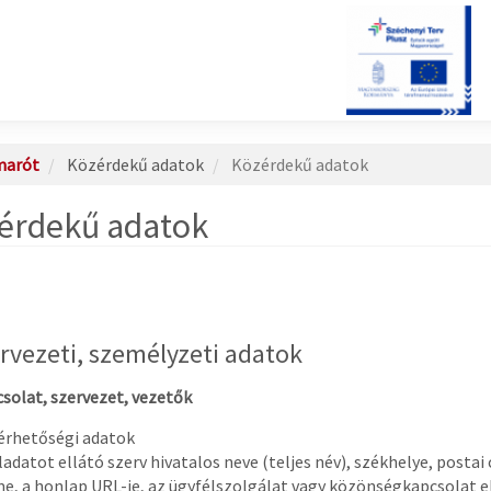
marót
Közérdekű adatok
Közérdekű adatok
érdekű adatok
ervezeti, személyzeti adatok
csolat, szervezet, vezetők
Elérhetőségi adatok
ladatot ellátó szerv hivatalos neve (teljes név), székhelye, posta
me, a honlap URL-je, az ügyfélszolgálat vagy közönségkapcsolat e