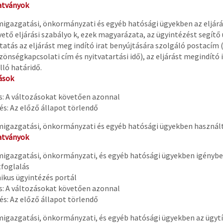
tványok
migazgatási, önkormányzati és egyéb hatósági ügyekben az eljárási
vető eljárási szabályo k, ezek magyarázata, az ügyintézést segí
tatás az eljárást meg indító irat benyújtására szolgáló postacím (
zönségkapcsolati cím és nyitvatartási idő), az eljárást megindító 
lló határidő.
ások
és: A változásokat követően azonnal
s: Az előző állapot törlendő
migazgatási, önkormányzati és egyéb hatósági ügyekben használ
tványok
migazgatási, önkormányzati, és egyéb hatósági ügyekben igénybe
foglalás
ikus ügyintézés portál
és: A változásokat követően azonnal
s: Az előző állapot törlendő
migazgatási, önkormányzati, és egyéb hatósági ügyekben az ügyt