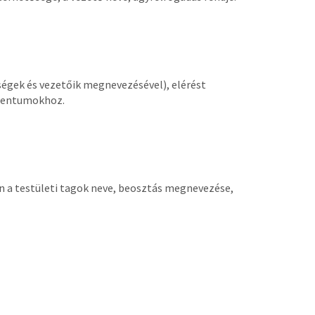
ységek és vezetőik megnevezésével), elérést
umentumokhoz.
én a testületi tagok neve, beosztás megnevezése,