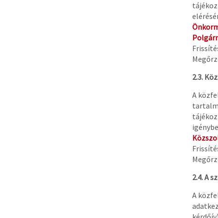
tájékoz
elérésé
Önkorm
Polgárm
Frissít
Megőrzé
2.3. Kö
A közfe
tartalm
tájékoz
igénybe
Közszo
Frissít
Megőrzé
2.4. A s
A közfe
adatkez
kérdőív