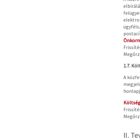
elbírál
felügyel
elektro
ügyféls
postací
Önkormá
Frissít
Megőrzé
1.7. Kö
A közfe
megjelö
honlapj
Költség
Frissít
Megőrzé
II. 