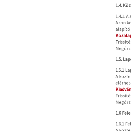
1.4. Kö
1.4.1. A
Azon kö
alapító
Közala
Frissít
Megőrzé
1.5. La
1.5.1 L
A közfe
elérhető
Kiadvá
Frissít
Megőrzé
1.6 Fel
1.6.1 F
A közfe