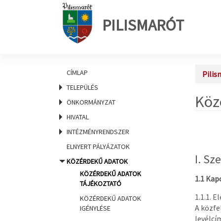
PILISMARÓT
CÍMLAP
Pilis
TELEPÜLÉS
Köz
ÖNKORMÁNYZAT
HIVATAL
INTÉZMÉNYRENDSZER
ELNYERT PÁLYÁZATOK
I. Sz
KÖZÉRDEKŰ ADATOK
KÖZÉRDEKŰ ADATOK
1.1 Kap
TÁJÉKOZTATÓ
1.1.1. 
KÖZÉRDEKŰ ADATOK
A közfe
IGÉNYLÉSE
levélcí