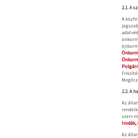
2.1.
A sz
A közfe
jogszab
adatvéd
önkormá
önkormá
Önkorm
Önkorm
Polgárm
Frissít
Megőrzé
2.2.
A h
Az álla
rendelk
szerv m
Irodák,
Az álla