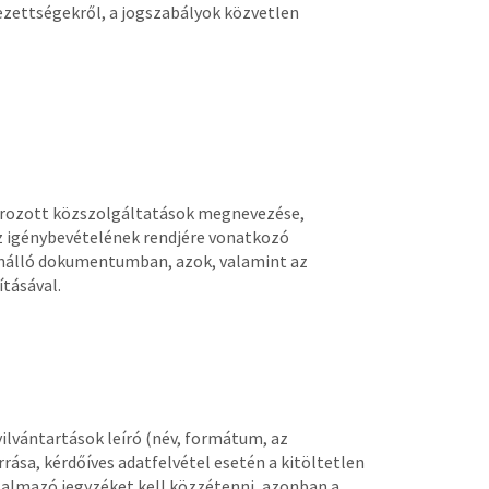
lezettségekről, a jogszabályok közvetlen
szírozott közszolgáltatások megnevezése,
z igénybevételének rendjére vonatkozó
önálló dokumentumban, azok, valamint az
tásával.
yilvántartások leíró (név, formátum, az
rrása, kérdőíves adatfelvétel esetén a kitöltetlen
rtalmazó jegyzéket kell közzétenni, azonban a