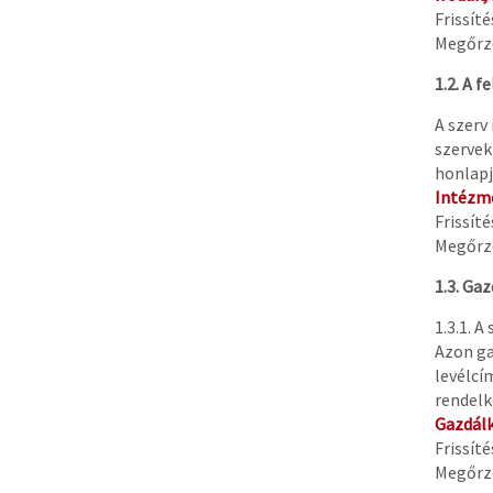
Frissít
Megőrzé
1.2. A f
A szerv
szervek
honlapj
Intézm
Frissít
Megőrzé
1.3. Ga
1.3.1. 
Azon ga
levélcí
rendelk
Gazdálk
Frissít
Megőrzé