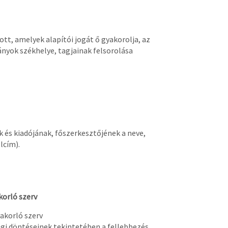
tt, amelyek alapítói jogát ő gyakorolja, az
ányok székhelye, tagjainak felsorolása
k és kiadójának, főszerkesztőjének a neve,
lcím).
korló szerv
yakorló szerv
sági döntéseinek tekintetében a fellebbezés