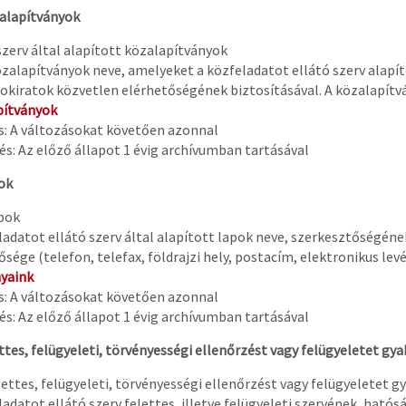
zalapítványok
 szerv által alapított közalapítványok
zalapítványok neve, amelyeket a közfeladatot ellátó szerv alapíto
 okiratok közvetlen elérhetőségének biztosításával. A közalapítv
pítványok
és: A változásokat követően azonnal
s: Az előző állapot 1 évig archívumban tartásával
pok
apok
ladatot ellátó szerv által alapított lapok neve, szerkesztőségéne
sége (telefon, telefax, földrajzi hely, postacím, elektronikus levé
nyaink
és: A változásokat követően azonnal
s: Az előző állapot 1 évig archívumban tartásával
ettes, felügyeleti, törvényességi ellenőrzést vagy felügyeletet gya
elettes, felügyeleti, törvényességi ellenőrzést vagy felügyeletet g
ladatot ellátó szerv felettes, illetve felügyeleti szervének, ható