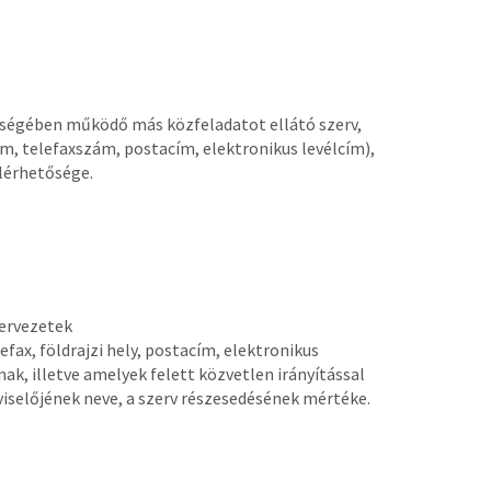
eltségében működő más közfeladatot ellátó szerv,
ám, telefaxszám, postacím, elektronikus levélcím),
lérhetősége.
zervezetek
fax, földrajzi hely, postacím, elektronikus
ak, illetve amelyek felett közvetlen irányítással
viselőjének neve, a szerv részesedésének mértéke.