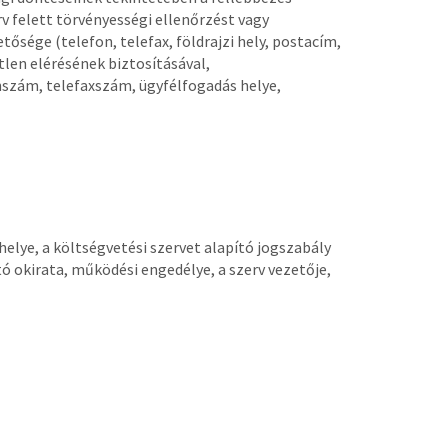
rv felett törvényességi ellenőrzést vagy
tősége (telefon, telefax, földrajzi hely, postacím,
tlen elérésének biztosításával,
szám, telefaxszám, ügyfélfogadás helye,
helye, a költségvetési szervet alapító jogszabály
tó okirata, működési engedélye, a szerv vezetője,