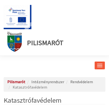
PILISMARÓT
Navig
átkap
Pilismarót
Intézményrendszer
Rendvédelem
Katasztrófavédelem
Katasztrófavédelem