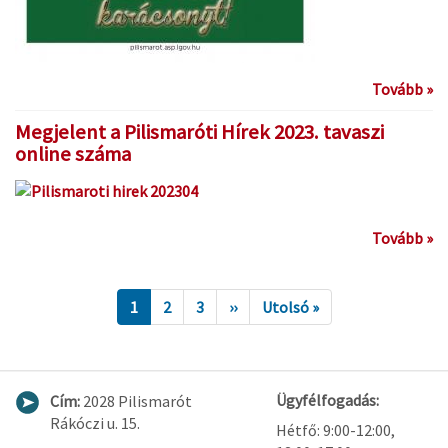
Tovább »
Megjelent a Pilismaróti Hírek 2023. tavaszi
online száma
Tovább »
1
2
3
››
Utolsó »
Ügyfélfogadás:
Cím:
2028 Pilismarót
Rákóczi u. 15.
Hétfő: 9:00-12:00,