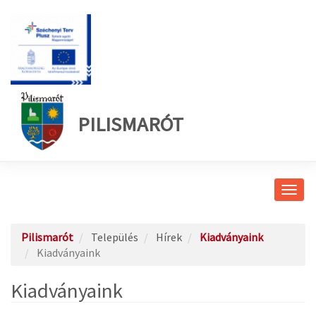
PILISMARÓT
Navig
átkap
Pilismarót
Település
Hírek
Kiadványaink
Kiadványaink
Kiadványaink