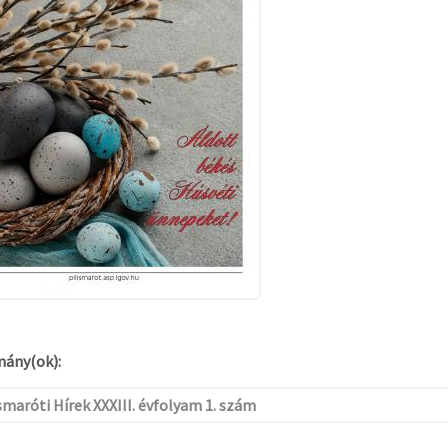
ány(ok):
smaróti Hírek XXXIII. évfolyam 1. szám