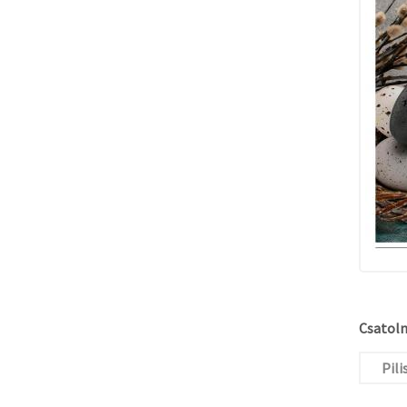
Csatolm
Pili