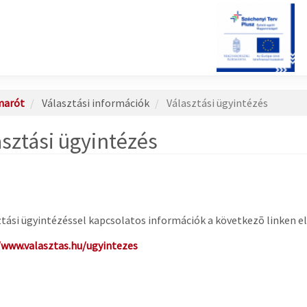
marót
Választási információk
Választási ügyintézés
asztási ügyintézés
ztási ügyintézéssel kapcsolatos információk a következõ linken e
/www.valasztas.hu/ugyintezes