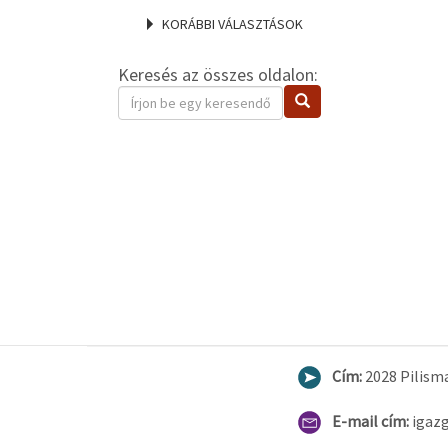
KORÁBBI VÁLASZTÁSOK
Keresés az összes oldalon:
Keresendő
Keresés
kifejezés
Cím:
2028 Pilisma
E-mail cím:
igaz