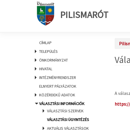
PILISMARÓT
CÍMLAP
Pilis
TELEPÜLÉS
Vál
ÖNKORMÁNYZAT
HIVATAL
INTÉZMÉNYRENDSZER
ELNYERT PÁLYÁZATOK
A válas
KÖZÉRDEKŰ ADATOK
VÁLASZTÁSI INFORMÁCIÓK
https:/
VÁLASZTÁSI SZERVEK
VÁLASZTÁSI ÜGYINTÉZÉS
AKTUÁLIS VÁLASZTÁSOK