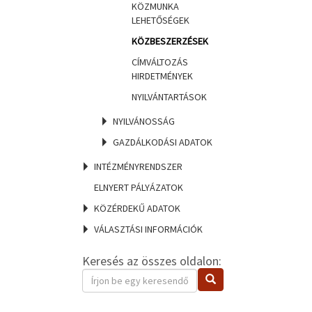
KÖZMUNKA
LEHETŐSÉGEK
KÖZBESZERZÉSEK
CÍMVÁLTOZÁS
HIRDETMÉNYEK
NYILVÁNTARTÁSOK
NYILVÁNOSSÁG
GAZDÁLKODÁSI ADATOK
INTÉZMÉNYRENDSZER
ELNYERT PÁLYÁZATOK
KÖZÉRDEKŰ ADATOK
VÁLASZTÁSI INFORMÁCIÓK
Keresés az összes oldalon:
Keresendő
Keresés
kifejezés