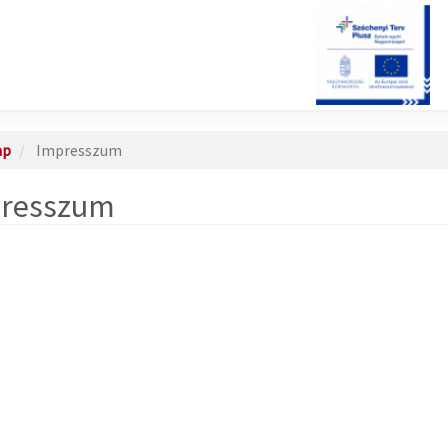
ap
Impresszum
resszum