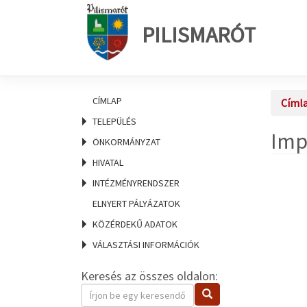
PILISMARÓT
CÍMLAP
Címl
TELEPÜLÉS
Imp
ÖNKORMÁNYZAT
HIVATAL
INTÉZMÉNYRENDSZER
ELNYERT PÁLYÁZATOK
KÖZÉRDEKŰ ADATOK
VÁLASZTÁSI INFORMÁCIÓK
Keresés az összes oldalon:
Keresendő
Keresés
kifejezés