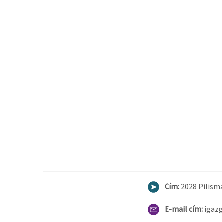
Cím:
2028 Pilisma
E-mail cím:
igaz