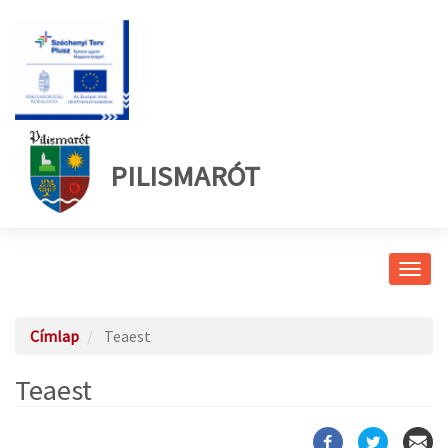
PILISMARÓT
Navig
átkap
Címlap
Teaest
Teaest