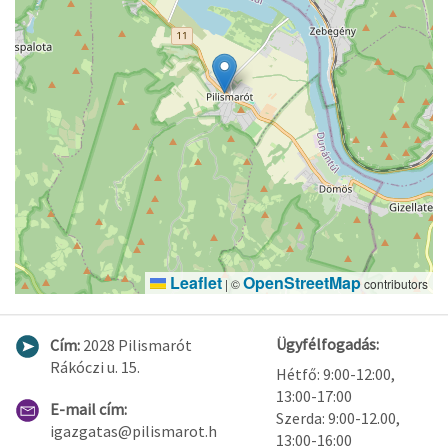
Leaflet
OpenStreetMap
|
©
contributors
Ügyfélfogadás:
Cím:
2028 Pilismarót
Rákóczi u. 15.
Hétfő: 9:00-12:00,
13:00-17:00
E-mail cím:
Szerda: 9:00-12.00,
igazgatas@pilismarot.h
13:00-16:00