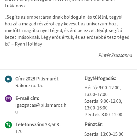
Lukianosz
„Segíts az embertársaidnak boldogulni és túlélni, tegyél
hozzá a magad részéről egy keveset az univerzumhoz,
mielőtt magába nyel téged, és érd be ezzel. Nyújt segítő
kezet másoknak. Légy erős értük, és ez erősebbé tesz téged
is.” – Ryan Holiday
Pintér Zsuzsanna
Ügyfélfogadás:
Cím:
2028 Pilismarót
Rákóczi u. 15.
Hétfő: 9:00-12:00,
13:00-17:00
E-mail cím:
Szerda: 9:00-12.00,
igazgatas@pilismarot.h
13:00-16:00
u
Péntek: 8:00-12:00
Pénztár:
Telefonszám:
33/508-
170
Szerda: 13:00-15:00