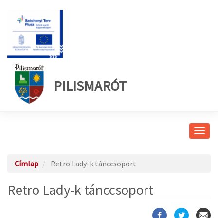
PILISMARÓT
Navig
átkap
Címlap
Retro Lady-k tánccsoport
Retro Lady-k tánccsoport