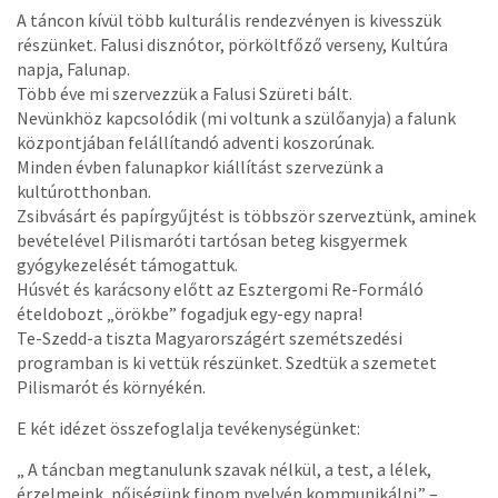
A táncon kívül több kulturális rendezvényen is kivesszük
részünket. Falusi disznótor, pörköltfőző verseny, Kultúra
napja, Falunap.
Több éve mi szervezzük a Falusi Szüreti bált.
Nevünkhöz kapcsolódik (mi voltunk a szülőanyja) a falunk
központjában felállítandó adventi koszorúnak.
Minden évben falunapkor kiállítást szervezünk a
kultúrotthonban.
Zsibvásárt és papírgyűjtést is többször szerveztünk, aminek
bevételével Pilismaróti tartósan beteg kisgyermek
gyógykezelését támogattuk.
Húsvét és karácsony előtt az Esztergomi Re-Formáló
ételdobozt „örökbe” fogadjuk egy-egy napra!
Te-Szedd-a tiszta Magyarországért szemétszedési
programban is ki vettük részünket. Szedtük a szemetet
Pilismarót és környékén.
E két idézet összefoglalja tevékenységünket:
„ A táncban megtanulunk szavak nélkül, a test, a lélek,
érzelmeink, nőiségünk finom nyelvén kommunikálni.” –