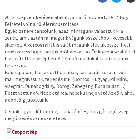
2012. szeptemberében alakult, amatőr csoport.10-14 tag.
Feltétel volt a 40. életév betöltése.
Egyéb zenére táncolunk, azaz mi magunk válasszuk ki a
zenét, amit aztán mi magunk vágunk össze több –kevesebb
sikerrel. A koreográfiát is saját magunk állítjuk össze. Heti
rendszerességgel tartjuk próbáinkat, az Önkormányzat által
biztosított helyiségben. A fellépő ruháinkat is mi magunk
tervezzük.
Falunapokon, Idősek otthonaiban, kertbarát körben volt
már meghívásunk, fellépésünk. (Dömös, Hugyag, Párkány,
Visegrád, Dunabogdány, Dorog, Zebegény, Budakalász…)
Részt vettünk V. Népek tánca, népek zenéje vetélkedőn, ahol
a döntőig jutottunk.
Célunk: együttlét öröme, csapatépítés, mozgás, egészség
megőrzés és zene szeretete.