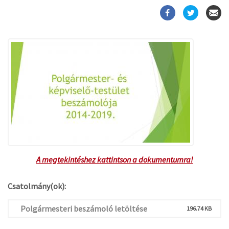
A megtekintéshez kattintson a dokumentumra!
Csatolmány(ok):
Polgármesteri beszámoló letöltése
196.74 KB