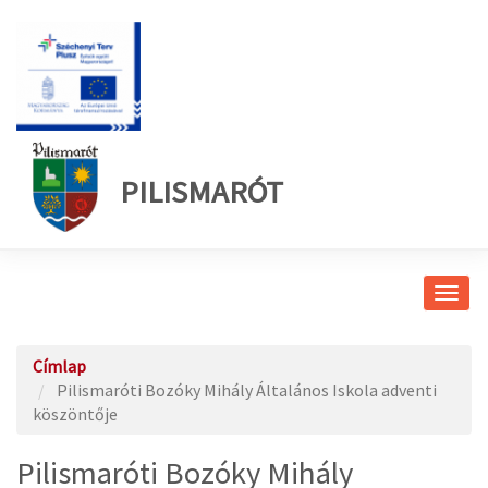
PILISMARÓT
Navig
átkap
Címlap
Pilismaróti Bozóky Mihály Általános Iskola adventi
köszöntője
Pilismaróti Bozóky Mihály