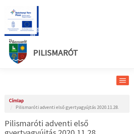
PILISMARÓT
Navig
átkap
Címlap
Pilismaróti adventi első gyertyagyújtás 2020.11.28.
Pilismaróti adventi első
gyertyagyújtás 2020.11.28.