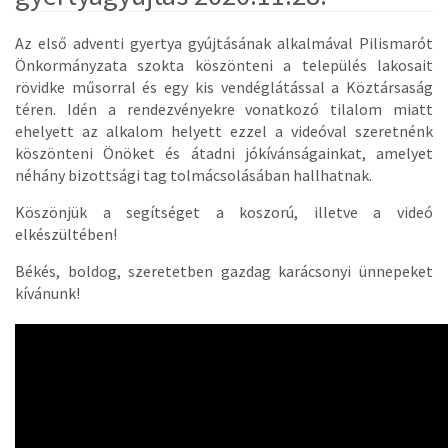
Az első adventi gyertya gyújtásának alkalmával Pilismarót
Önkormányzata szokta köszönteni a település lakosait
rövidke műsorral és egy kis vendéglátással a Köztársaság
téren. Idén a rendezvényekre vonatkozó tilalom miatt
ehelyett az alkalom helyett ezzel a videóval szeretnénk
köszönteni Önöket és átadni jókívánságainkat, amelyet
néhány bizottsági tag tolmácsolásában hallhatnak.
Köszönjük a segítséget a koszorú, illetve a videó
elkészültében!
Békés, boldog, szeretetben gazdag karácsonyi ünnepeket
kívánunk!