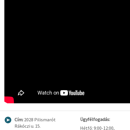
Ügyfélfogadás:
Cím:
2028 Pilismarót
Rákóczi u. 15.
Hétfő: 9:00-12:00,