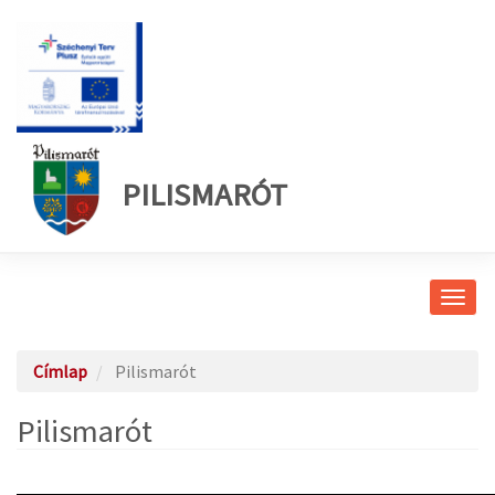
PILISMARÓT
Navig
átkap
Címlap
Pilismarót
Pilismarót