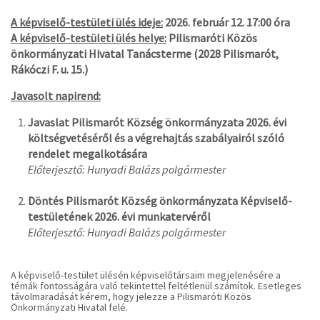
A képviselő-testületi ülés ideje:
2026. február 12. 17:00 óra
A képviselő-testületi ülés helye:
Pilismaróti Közös
önkormányzati Hivatal Tanácsterme (2028 Pilismarót,
Rákóczi F. u. 15.)
Javasolt napirend:
Javaslat Pilismarót Község önkormányzata 2026. évi
költségvetéséről és a végrehajtás szabályairól szóló
rendelet megalkotására
Előterjesztő: Hunyadi Balázs polgármester
Döntés Pilismarót Község önkormányzata Képviselő-
testületének 2026. évi munkatervéről
Előterjesztő: Hunyadi Balázs polgármester
A képviselő-testület ülésén képviselőtársaim megjelenésére a
témák fontosságára való tekintettel feltétlenül számítok. Esetleges
távolmaradását kérem, hogy jelezze a Pilismaróti Közös
Önkormányzati Hivatal felé.