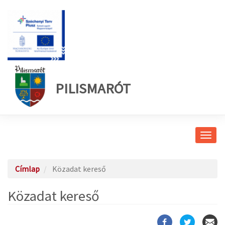
PILISMARÓT
Navig
átkap
Címlap
Közadat kereső
Közadat kereső