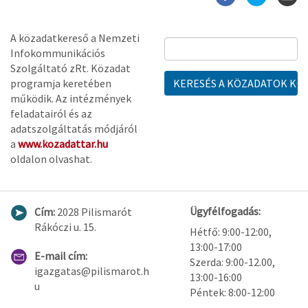
A közadatkereső a Nemzeti
Infokommunikációs
Szolgáltató zRt. Közadat
programja keretében
működik. Az intézmények
feladatairól és az
adatszolgáltatás módjáról
a
www.kozadattar.hu
oldalon olvashat.
Ügyfélfogadás:
Cím:
2028 Pilismarót
Rákóczi u. 15.
Hétfő: 9:00-12:00,
13:00-17:00
E-mail cím:
Szerda: 9:00-12.00,
igazgatas@pilismarot.h
13:00-16:00
u
Péntek: 8:00-12:00