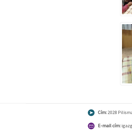
Cím:
2028 Pilisma
E-mail cím:
igaz