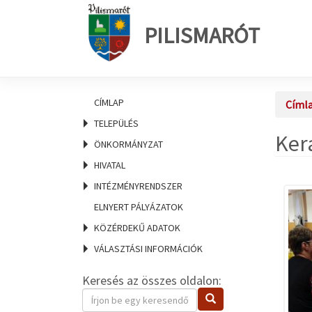
PILISMARÓT
CÍMLAP
Címl
TELEPÜLÉS
Ker
ÖNKORMÁNYZAT
HIVATAL
INTÉZMÉNYRENDSZER
ELNYERT PÁLYÁZATOK
KÖZÉRDEKŰ ADATOK
VÁLASZTÁSI INFORMÁCIÓK
Keresés az összes oldalon:
Keresendő
Keresés
kifejezés