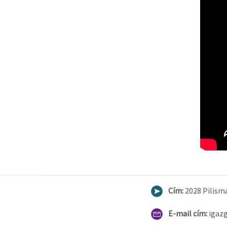
Cím:
2028 Pilisma
E-mail cím:
igaz