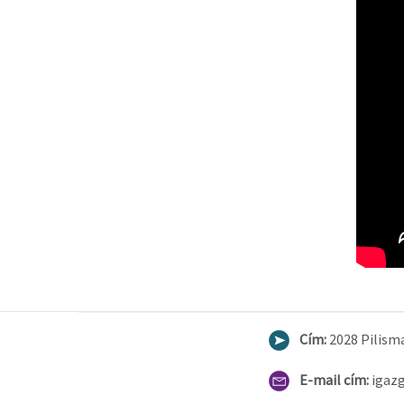
Cím:
2028 Pilisma
E-mail cím:
igaz