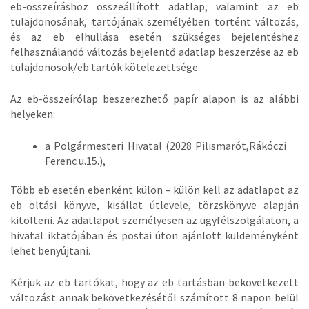
eb-összeíráshoz összeállított adatlap, valamint az eb
tulajdonosának, tartójának személyében történt változás,
és az eb elhullása esetén szükséges bejelentéshez
felhasználandó változás bejelentő adatlap beszerzése az eb
tulajdonosok/eb tartók kötelezettsége.
Az eb-összeírólap beszerezhető papír alapon is az alábbi
helyeken:
a Polgármesteri Hivatal (2028 Pilismarót,Rákóczi
Ferenc u.15.),
Több eb esetén ebenként külön – külön kell az adatlapot az
eb oltási könyve, kisállat útlevele, törzskönyve alapján
kitölteni. Az adatlapot személyesen az ügyfélszolgálaton, a
hivatal iktatójában és postai úton ajánlott küldeményként
lehet benyújtani.
Kérjük az eb tartókat, hogy az eb tartásban bekövetkezett
változást annak bekövetkezésétől számított 8 napon belül