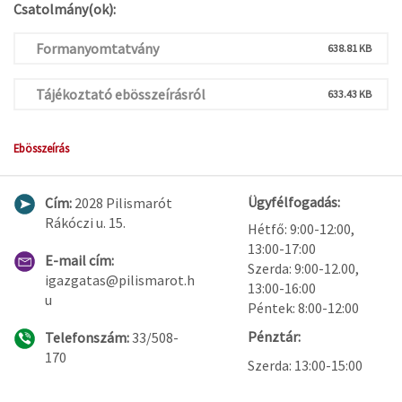
Csatolmány(ok):
Formanyomtatvány
638.81 KB
Tájékoztató ebösszeírásról
633.43 KB
Ebösszeírás
Ügyfélfogadás:
Cím:
2028 Pilismarót
Rákóczi u. 15.
Hétfő: 9:00-12:00,
13:00-17:00
E-mail cím:
Szerda: 9:00-12.00,
igazgatas@pilismarot.h
13:00-16:00
u
Péntek: 8:00-12:00
Pénztár:
Telefonszám:
33/508-
170
Szerda: 13:00-15:00