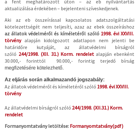
a fent meghatározott úton – az eb nyilvántartás
aktualizálása érdekében – bejelenteni szíveskedjenek.
Aki az eb összeírással kapcsolatos adatszolgáltatási
kötelezettségét nem teljesíti, azaz az ebek összeíráshoz
az állatok védelméről és kíméletéről szóló
1998. évi XXVIII.
törvény
alapján kidolgozott adatlapon nem jelenti be
határidőre kutyáját, az állatvédelmi bírságról
szóló
244/1998. (XII. 31.) Korm. rendelet
alapján ebenként
30.000,- forinttól 90.000,- forintig terjedő bírság
megfizetésére kötelezhető.
Az eljárás során alkalmazandó jogszabály:
Az állatok védelméről és kíméletéről szóló
1998. évi XXVIII.
törvény
Az állatvédelmi bírságról szóló
244/1998. (XII.31.) Korm.
rendelet
Formanyomtatvány letöltése:
Formanyomtatvány(pdf)