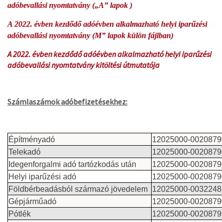
adóbevallási nyomtatvány („A” lapok )
A 2022. évben kezdődő adóévben alkalmazható helyi iparűzési
adóbevallási nyomtatvány (M” lapok külön fájlban)
A 2022. évben kezdődő adóévben alkalmazható helyi iparűzési
adóbevallási nyomtatvány kitöltési útmutatója
Számlaszámok adóbefizetésekhez:
Építményadó
12025000-0020879
Telekadó
12025000-0020879
Idegenforgalmi adó tartózkodás után
12025000-0020879
Helyi iparűzési adó
12025000-0020879
Földbérbeadásból származó jövedelem
12025000-0032248
Gépjárműadó
12025000-0020879
Pótlék
12025000-0020879