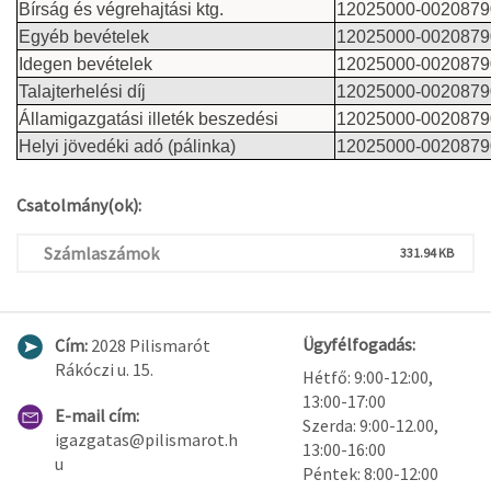
Bírság és végrehajtási ktg.
12025000-0020879
Egyéb bevételek
12025000-0020879
Idegen bevételek
12025000-0020879
Talajterhelési díj
12025000-0020879
Államigazgatási illeték beszedési
12025000-0020879
Helyi jövedéki adó (pálinka)
12025000-0020879
Csatolmány(ok):
Számlaszámok
331.94 KB
Ügyfélfogadás:
Cím:
2028 Pilismarót
Rákóczi u. 15.
Hétfő: 9:00-12:00,
13:00-17:00
E-mail cím:
Szerda: 9:00-12.00,
igazgatas@pilismarot.h
13:00-16:00
u
Péntek: 8:00-12:00