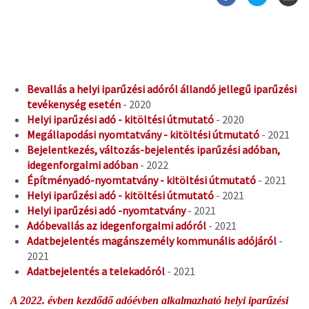
Bevallás a helyi iparűzési adóról állandó jellegű iparűzési
tevékenység esetén
- 2020
Helyi iparűzési adó - kitöltési útmutató
- 2020
Megállapodási nyomtatvány - kitöltési útmutató
- 2021
Bejelentkezés, változás-bejelentés iparűzési adóban,
idegenforgalmi adóban
- 2022
Építményadó-nyomtatvány - kitöltési útmutató
- 2021
Helyi iparűzési adó - kitöltési útmutató
- 2021
Helyi iparűzési adó -nyomtatvány
- 2021
Adóbevallás az idegenforgalmi adóról
- 2021
Adatbejelentés magánszemély kommunális adójáról
-
2021
Adatbejelentés a telekadóról
- 2021
A 2022. évben kezdődő adóévben alkalmazható helyi iparűzési