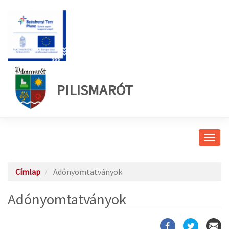
PILISMARÓT
Navig
átkap
Címlap
Adónyomtatványok
Adónyomtatványok