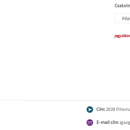
Csatolm
Képv
jegyzőkö
Cím:
2028 Pilisma
E-mail cím:
igaz