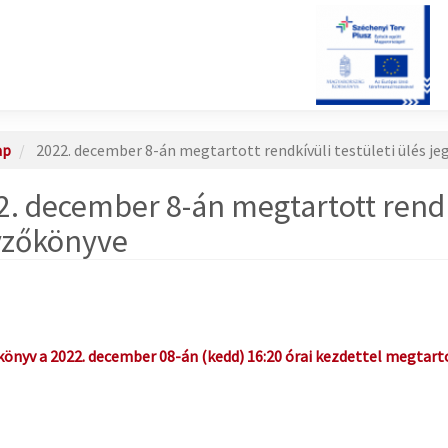
ap
2022. december 8-án megtartott rendkívüli testületi ülés j
2. december 8-án megtartott rendkí
yzőkönyve
önyv a 2022. december 08-án (kedd) 16:20 órai kezdettel megtartot