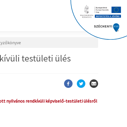
egyzőkönyve
vüli testületi ülés
t nyilvános rendkívüli képviselő-testületi ülésről