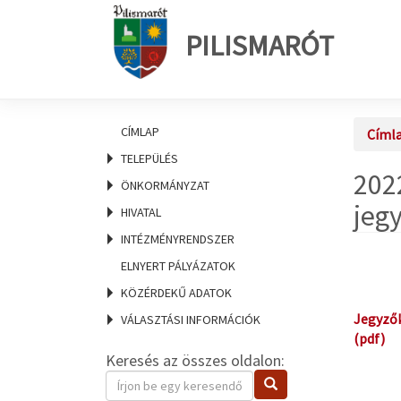
PILISMARÓT
CÍMLAP
Címl
TELEPÜLÉS
202
ÖNKORMÁNYZAT
jeg
HIVATAL
INTÉZMÉNYRENDSZER
ELNYERT PÁLYÁZATOK
KÖZÉRDEKŰ ADATOK
Jegyzők
VÁLASZTÁSI INFORMÁCIÓK
(pdf)
Keresés az összes oldalon:
Keresendő
Keresés
kifejezés